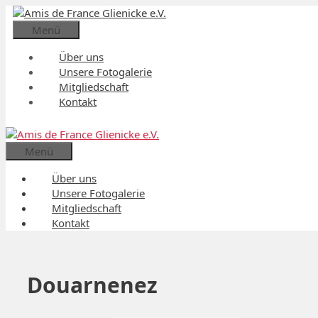
Zum
Inhalt
Menü
springen
Über uns
Unsere Fotogalerie
Mitgliedschaft
Kontakt
Menü
Über uns
Unsere Fotogalerie
Mitgliedschaft
Kontakt
Douarnenez